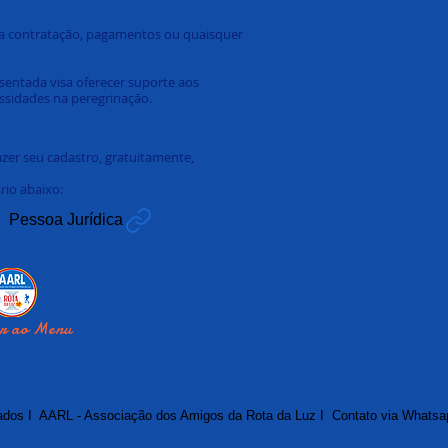
la contratação, pagamentos ou quaisquer
esentada visa oferecer suporte aos
ssidades na peregrinação.
azer seu cadastro, gratuitamente,
io abaixo:
Pessoa Jurídica
ar ao Menu
vados I AARL - Associação dos Amigos da Rota da Luz I Contato via Whats