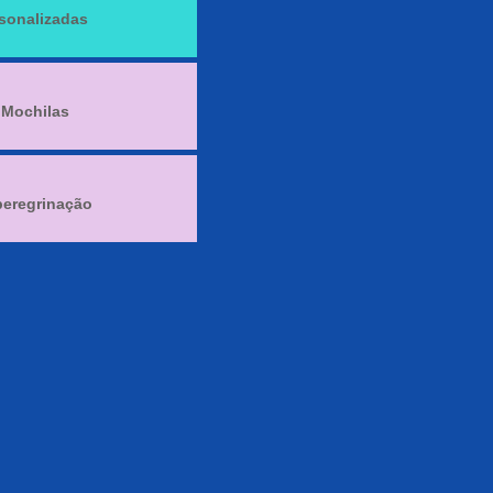
sonalizadas
 Mochilas
peregrinação